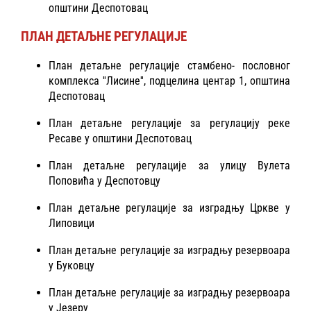
општини Деспотовац
ПЛАН ДЕТАЉНЕ РЕГУЛАЦИЈЕ
План детаљне регулације стамбено- пословног
комплекса ''Лисине'', подцелина центар 1, општина
Деспотовац
План детаљне регулације за регулацију реке
Ресаве у општини Деспотовац
План детаљне регулације за улицу Вулета
Поповића у Деспотовцу
План детаљне регулације за изградњу Цркве у
Липовици
План детаљне регулације за изградњу резервоара
у Буковцу
План детаљне регулације за изградњу резервоара
у Језеру