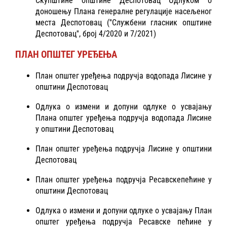
Скупштине општине Деспотовац Одлуком о
доношењу Плана генералне регулације насељеног
места Деспотовац (''Службени гласник општине
Деспотовац'', број 4/2020 и 7/2021)
ПЛАН ОПШТЕГ УРЕЂЕЊА
План општег уређења подручја водопада Лисине у
општини Деспотовац
Одлука о измени и допуни одлуке о усвајању
Плана општег уређења подручја водопада Лисине
у општини Деспотовац
План општег уређења подручја Лисине у општини
Деспотовац
План општег уређења подручја Ресавскепећине у
општини Деспотовац
Одлука о измени и допуни одлуке о усвајању План
општег уређења подручја Ресавске пећине у