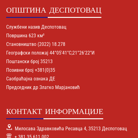
ОПШТИНА
ДЕСПОТОВАЦ
Службени назив Деспотовац
Површина 623 км²
Становништво (2022) 18.278
Географски положај 44°05′41″С;21°26′22″И
Поштански број 35213
Позивни број +381(0)35
Саобраћајна ознака ДЕ
Председник др Златко Марјановић
КОНТАКТ
ИНФОРМАЦИЈЕ
Милосава Здравковића Ресавца 4, 35213 Деспотовац
+ 381 35 611 002