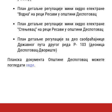
План детаљне регулације мини хидро електране
''Водна'' на реци Ресави у општини Деспотовац
План детаљне регулације мини хидро електране
''Стењевац'' на реци Ресави у општини Деспотовац
План детаљне регулације за део саобраћајнице
Државног пута другог реда Р- 103 (деоница
Деспотовац-Двориште)
Планска документа Општине Деспотовац можете
погледати
овде
.